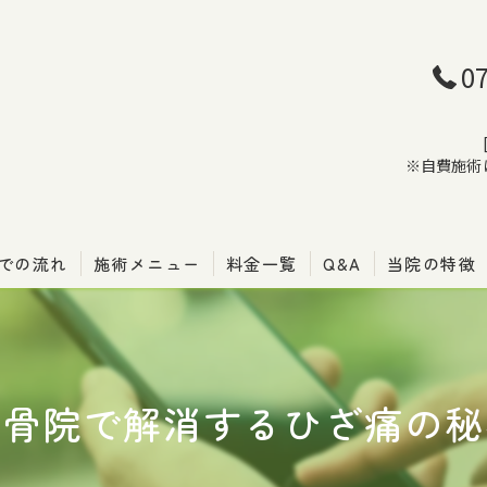
0
※自費施術
での流れ
施術メニュー
料金一覧
Q&A
当院の特徴
骨盤矯正
腰痛
整骨院で解消するひざ痛の秘
肩こり