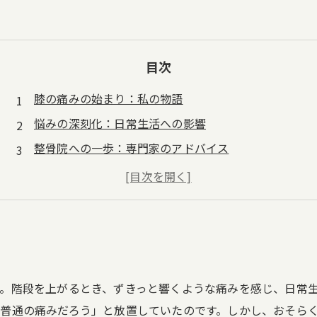
目次
膝の痛みの始まり：私の物語
悩みの深刻化：日常生活への影響
整骨院への一歩：専門家のアドバイス
驚きの治療法：膝痛解消の秘密
改善の実感：痛みが和らいだ瞬間
快適な生活の回復：新たな日常
膝痛と向き合う勇気：医療の力への信頼
。階段を上がるとき、ずきっと響くような痛みを感じ、日常
普通の痛みだろう」と放置していたのです。しかし、おそら