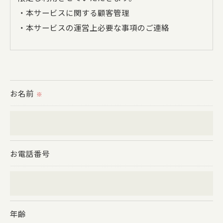
・本サービスに関する顧客管理
・本サービスの運営上必要な事項のご連絡
＜個人情報の提供について＞
当社ではお客様の同意を得た場合または法令に定め
られた場合を除き、
お名前
※
取得した個人情報を第三者に提供することはいたし
ません。
＜個人情報の委託について＞
お電話番号
当社では、利用目的の達成に必要な範囲において、
個人情報を外部に委託する場合があります。
これらの委託先に対しては個人情報保護契約等の措
置をとり、適切な監督を行います。
年齢