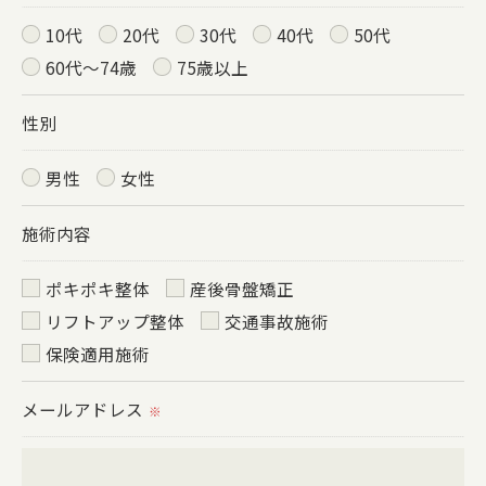
＜個人情報の安全管理＞
10代
20代
30代
40代
50代
当社では、個人情報の漏洩等がなされないよう、適
60代～74歳
75歳以上
切に安全管理対策を実施します。
性別
＜個人情報を与えなかった場合に生じる結果＞
男性
女性
必要な情報を頂けない場合は、それに対応した当社
のサービスをご提供できない場合がございますので
施術内容
予めご了承ください。
ポキポキ整体
産後骨盤矯正
リフトアップ整体
交通事故施術
＜個人情報の開示･訂正・削除･利用停止の手続につ
保険適用施術
いて＞
当社では、お客様の個人情報の開示･訂正･削除・利
メールアドレス
※
用停止の手続を定めさせて頂いております。
ご本人である事を確認のうえ、対応させて頂きま
す。