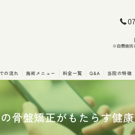
0
※自費施術
での流れ
施術メニュー
料金一覧
Q&A
当院の特徴
骨盤矯正
腰痛
後の骨盤矯正がもたらす健康
肩こり