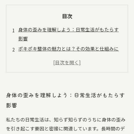
目次
身体の歪みを理解しよう：日常生活がもたらす
影響
ポキポキ整体の魅力とは？その効果と仕組みに
迫る
肩こり・腰痛にさようなら：ポキポキ整体での
解消方法
どこを選ぶ？整体院選びのポイントと注意点
身体の歪みを理解しよう：日常生活がもたらす
ポキポキ整体を受けた後の変化：身体の変化を
影響
実感しよう
日常生活に取り入れたい！メンテナンスの重要
私たちの日常生活は、知らず知らずのうちに身体の歪み
性
を引き起こす要因と密接に関連しています。長時間のデ