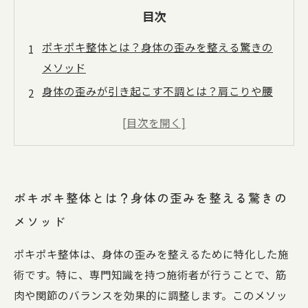
目次
ポキポキ整体とは？身体の歪みを整える驚きの
メソッド
身体の歪みが引き起こす不調とは？肩こりや腰
痛の原因を探る
ポキポキ整体の施術フロー：専門家による身体
の調整
リラックス効果も！ポキポキ整体がもたらす心
ポキポキ整体とは？身体の歪みを整える驚きの
と身体の健康
メソッド
ポキポキ整体で生活を変える：健康維持のため
の実践法
ポキポキ整体は、身体の歪みを整えるために特化した施
実際の体験談：ポキポキ整体で身体が軽くなっ
術です。特に、専門知識を持つ施術者が行うことで、筋
た！
肉や関節のバランスを効果的に調整します。このメソッ