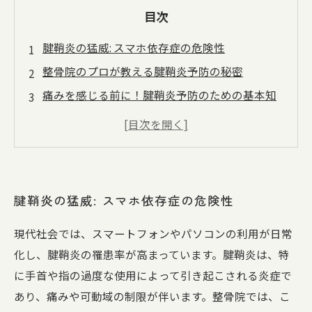
目次
腱鞘炎の猛威: スマホ依存症の危険性
整骨院のプロが教える腱鞘炎予防の秘密
痛みを感じる前に！腱鞘炎予防のための基本知
識
日常生活で実践する腱鞘炎対策: 効果的なストレ
ッチ
整骨院の奮闘: あなたの腱鞘炎を改善する方法
腱鞘炎の猛威: スマホ依存症の危険性
腱鞘炎を克服した患者の成功事例
快適な日常を取り戻すために: 腱鞘炎予防の新た
現代社会では、スマートフォンやパソコンの利用が日常
な未来
化し、腱鞘炎の罹患率が高まっています。腱鞘炎は、特
に手首や指の過度な使用によって引き起こされる炎症で
あり、痛みや可動域の制限が伴います。整骨院では、こ