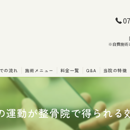
0
※自費施術
での流れ
施術メニュー
料金一覧
Q&A
当院の特徴
骨盤矯正
腰痛
の運動が整骨院で得られる
肩こり