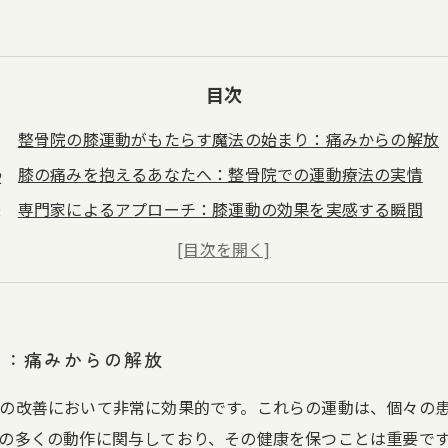
目次
整骨院の膝運動がもたらす魔法の始まり：痛みからの解放
膝の痛みを抱えるあなたへ：整骨院での運動療法の実情
専門家によるアプローチ：膝運動の効果を実感する瞬間
痛みが消えた理由：整骨院での膝の運動がもたらす変化
日常生活の質向上へ：膝の機能改善がもたらす利点
膝の健康を保つための運動：整骨院の重要性を再確認
未来のためにできること：整骨院での膝運動の継続的な効
り：痛みからの解放
の改善において非常に効果的です。これらの運動は、個々の
の多くの動作に関与しており、その健康を保つことは重要で