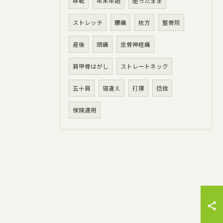
移転
年末年始
座ったまま
ストレッチ
腰痛
枚方
整骨院
産後
頭痛
坐骨神経痛
肩甲骨はがし
ストレートネック
五十肩
寝違え
打撲
捻挫
保険適用